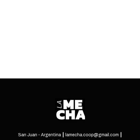
La Mecha salimos a buscar testimonios de
quienes la pelean día a día para llevar al pan a
sus casas.
ENTRÁ
San Juan - Argentina ┃ lamecha.coop@gmail.com ┃