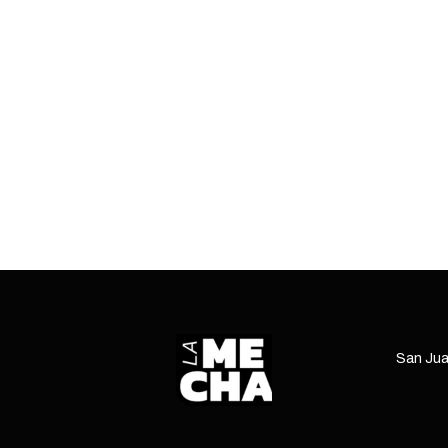
as
ntes
San Jua