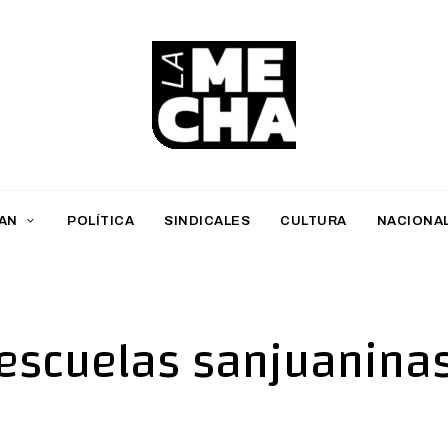
L
a
M
AN
POLÍTICA
SINDICALES
CULTURA
NACIONA
e
c
h
escuelas sanjuanina
a
PERIODISMO DIGITAL