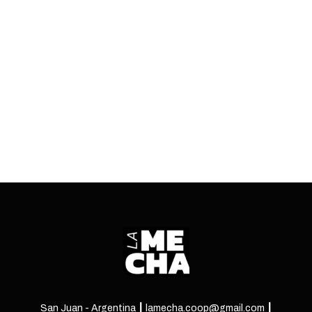
narco y la presión de Macri. Reacciones
cruzadas y el reemplazo en la boleta
bonaerense.
ENTRÁ
San Juan - Argentina ┃ lamecha.coop@gmail.com ┃