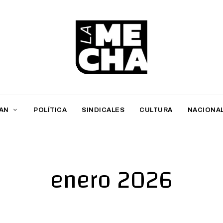
L
a
M
AN
POLÍTICA
SINDICALES
CULTURA
NACIONA
e
c
h
enero 2026
a
PERIODISMO DIGITAL