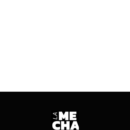
QUIENES FUERON LOS GANADORES
07/04/2026
3 mins read
Parrilleros, escenario, senderos, sanitarios y
ampliación de una escuela, entre lo más
destacado. Se inauguró oficialmente en marzo.
ENTRÁ