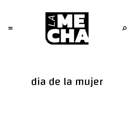
L
a
M
e
dia de la mujer
c
h
a
PERIODISMO DIGITAL