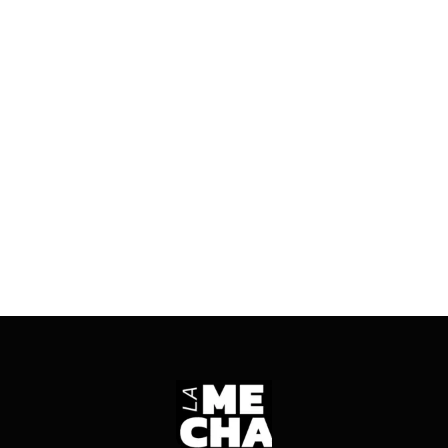
Vicuña, solicitaron el ingreso formal al RIGI. Una
de las compañías fue declarada culpable del
mayor desastre ambiental de Brasil. La otra, está
acusada por complicidad en crímenes de guerra
cometidos por el ejército de Sudán.
ENTRÁ