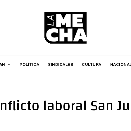
L
a
M
AN
POLÍTICA
SINDICALES
CULTURA
NACIONA
e
c
h
nflicto laboral San J
a
PERIODISMO DIGITAL