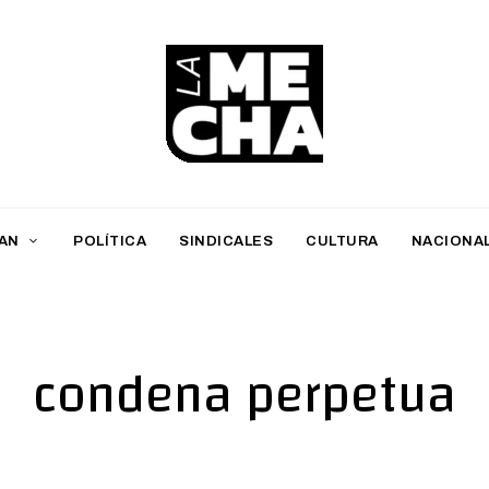
L
a
M
AN
POLÍTICA
SINDICALES
CULTURA
NACIONA
e
c
h
condena perpetua
a
PERIODISMO DIGITAL