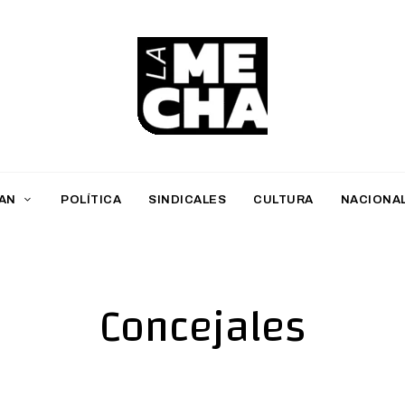
L
a
M
AN
POLÍTICA
SINDICALES
CULTURA
NACIONA
e
c
h
Concejales
a
PERIODISMO DIGITAL