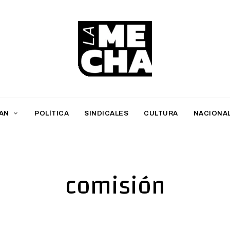
L
a
M
AN
POLÍTICA
SINDICALES
CULTURA
NACIONA
e
c
h
comisión
a
PERIODISMO DIGITAL