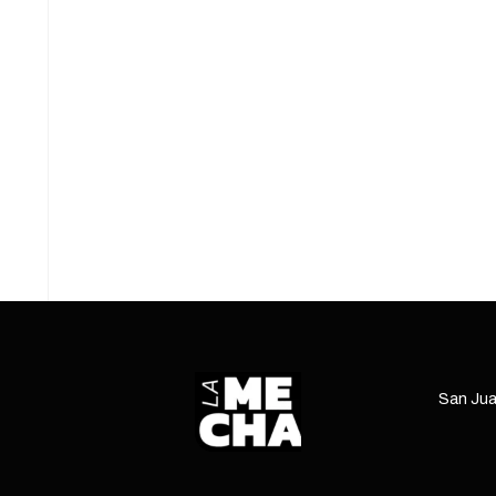
INSTALACIONES
15/05/2026
3 mins read
Conocé la trama detrás de la entrega de la
autonomía nuclear argentina como parte del
pacto Trump-Milei.
ENTRÁ
San Jua