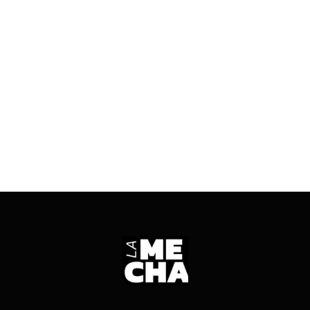
El Gobierno sanjuanino evitó fijar aumentos,
pasó la negociación a cuarto intermedio y los
gremios advierten un nuevo congelamiento
salarial.
ENTRÁ