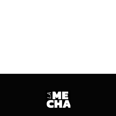
Rosada, un repaso por las experiencias de Ángel
Dolores Rojas y Leopoldo Bravo permite
reconstruir cómo impactaron esas apuestas
nacionales en el tablero político sanjuanino.
ENTRÁ