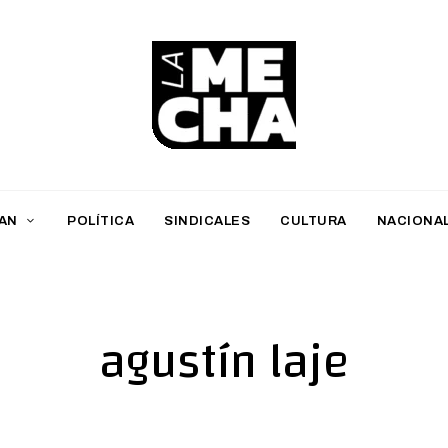
L
a
M
AN
POLÍTICA
SINDICALES
CULTURA
NACIONA
e
c
h
agustín laje
a
PERIODISMO DIGITAL