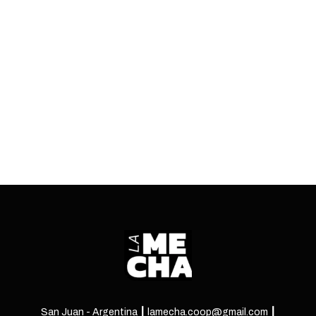
demoras registrados en 2025, ocho
pertenecieron a Flybondi, uno a Lade y el
restante a Aerolíneas Argentinas.
ENTRÁ
San Juan - Argentina ┃ lamecha.coop@gmail.com ┃