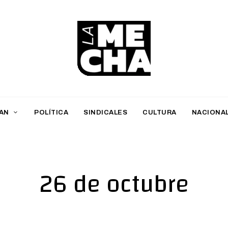
L
a
M
AN
POLÍTICA
SINDICALES
CULTURA
NACIONA
e
c
h
26 de octubre
a
PERIODISMO DIGITAL