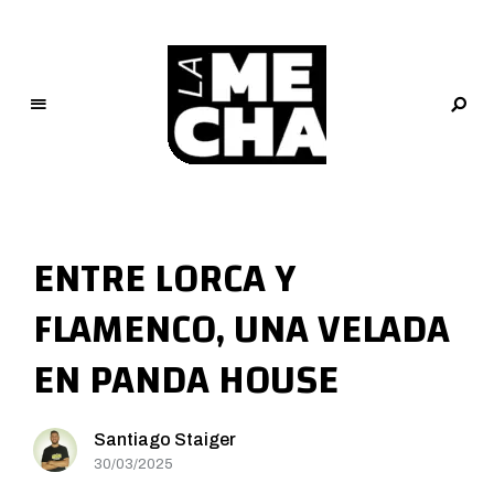
L
a
M
ENTRE LORCA Y
e
c
FLAMENCO, UNA VELADA
h
a
EN PANDA HOUSE
PERIODISMO DIGITAL
Santiago Staiger
30/03/2025