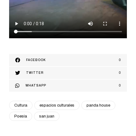
FACEBOOK
0
TWITTER
0
WHATSAPP
0
Cultura
espacios culturales
panda house
Poesía
san juan