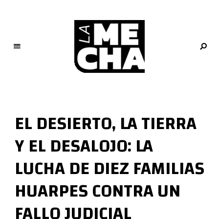
L
a
M
EL DESIERTO, LA TIERRA
e
c
Y EL DESALOJO: LA
h
a
LUCHA DE DIEZ FAMILIAS
PERIODISMO DIGITAL
HUARPES CONTRA UN
FALLO JUDICIAL