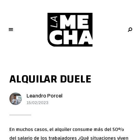
L
a
M
ALQUILAR DUELE
e
c
h
Leandro Porcel
a
15/02/2023
PERIODISMO DIGITAL
En muchos casos, el alquiler consume más del 50%
del salario de los trabajadores ¿Qué situaciones viven